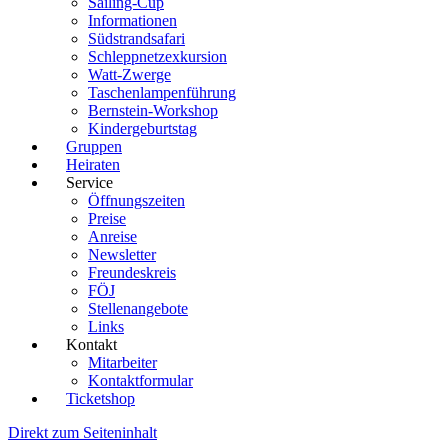
Sailing-Cup
Informationen
Südstrandsafari
Schleppnetzexkursion
Watt-Zwerge
Taschenlampenführung
Bernstein-Workshop
Kindergeburtstag
Gruppen
Heiraten
Service
Öffnungszeiten
Preise
Anreise
Newsletter
Freundeskreis
FÖJ
Stellenangebote
Links
Kontakt
Mitarbeiter
Kontaktformular
Ticketshop
Direkt zum Seiteninhalt