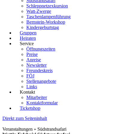
Südstrandsafari
Schleppnetzexkursion
Watt-Zwerge
Taschenlampenführung
Bernstein-Workshop
Kindergeburtstag
Gruppen
Heiraten
Service
Öffnungszeiten
Preise
Anreise
Newsletter
Freundeskreis
FÖJ
Stellenangebote
Links
Kontakt
Mitarbeiter
Kontaktformular
Ticketshop
Direkt zum Seiteninhalt
Veranstaltungen » Südstrandsafari