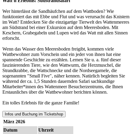
Watt’n Erlebnis! Südstrandsafari
Wer hinterlässt die Sandhäufchen auf dem Wattboden? Wie
funktioniert das mit Ebbe und Flut und was verursacht das Knistern
im Watt?
Entdecken Sie die einzigartige Tierwelt des Wattenmeeres
am Südstrand bei einer Exkursion auf dem Meeresboden. Mit
Keschern, Grabegabeln und Lupen wird das Watt mit allen Sinnen
erforscht.
Wenn das Wasser den Meeresboden freigibt, kommen viele
Wattbewohner zum Vorschein und ein jeder von ihnen hat eine
spannende Geschichte zu erzählen. Lernen Sie u. a. fünf dieser
faszinierenden Tiere, wie den Wattwurm, die Herzmuschel, die
Strandkrabbe, die Wattschnecke und die Nordseegarnele, die
sogenannten "Small Five", näher kennen. Natürlich begleiten Sie
während der ca. 1,5 Stunden dauernden Safari sachkundige
Mitarbeiter*innen des Wattenmeer Besucherzentrums, die Ihnen
Erstaunliches über die Wattbewohner berichten können.
Ein tolles Erlebnis für die ganze Familie!
Infos und Buchung im Ticketshop
März 2026
Datum
Uhrzeit